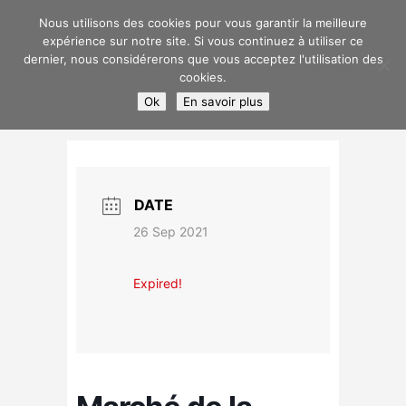
Nous utilisons des cookies pour vous garantir la meilleure
expérience sur notre site. Si vous continuez à utiliser ce
dernier, nous considérerons que vous acceptez l'utilisation des
cookies.
Ok
En savoir plus
Sélectionner une page
DATE
26 Sep 2021
Expired!