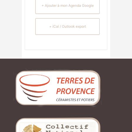
+ Ajouter à mon Agenda Google
+ iCal / Outlook export