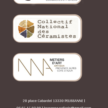
28 place Cabardel 13330 PELISSANNE |
06.65.15.93.99 | lauranne.saliaris@gmail.com